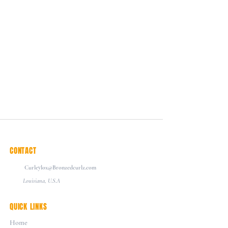
CONTACT
Curleylox@Bronzedcurlz.com
Louisiana, U.S.A
QUICK LINKS
Home