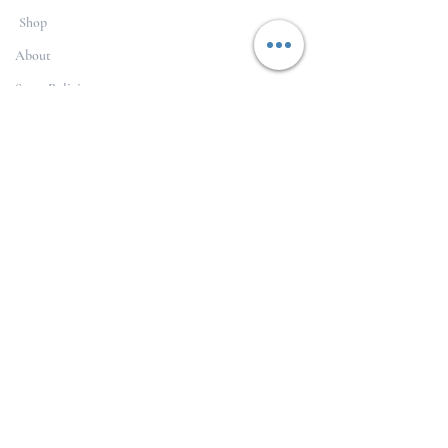
Shop
About
Store Policies
Contac
t
FOLLOW
Instagram
Facebook
Pinterest
© 2026 Bronzed Curlz. All rights reserved.
Handcrafted with passion in Louisiana